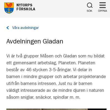
Till innehåll på sidan
NYTORPS
FÖRSKOLA
SÖK
ÖPPNA
Tillbaka
Våra avdelningar
till
sidan:
Avdelningen Gladan
Vi är två grupper Måsen och Gladan som nu bildat
ett gemensamt arbetslag, Planeten. Planeten
består av 46 stycken 3-5-åringar. Vi delar in
barnen i mindre grupper och arbetar projekterande
utifrån barnens intressen. Just nu är barnen
väldigt intresserade av de mindre djuren i naturen
såsom sniglar, snäckor, spindlar m. m.