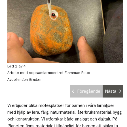
Bild 1 av 4
Bi
Arbete med sopsamlarmonstret Flamman
Foto:
S
Avdelningen Gladan
na
Föregående
Nästa
Vi erbjuder olika mötesplatser för barnen i våra lärmiljöer
med hjälp av lera, färg, naturmaterial, återbruksmaterial, bygg
och konstruktion. Vi utforskar både analogt och digitalt. På
Planeten finns materialet tillgängligt för barnen att själva ta