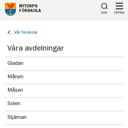
Till innehåll på sidan
NYTORPS
FÖRSKOLA
SÖK
ÖPPNA
Tillbaka
Vår förskola
till
sidan:
Våra avdelningar
Gladan
Månen
Måsen
Solen
Stjärnan