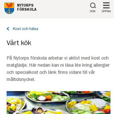
Till innehåll på sidan
NYTORPS
FÖRSKOLA
SÖK
ÖPPNA
Tillbaka
Kost och hälsa
till
sidan:
Vårt kök
På Nytorps förskola arbetar vi aktivt med kost och
matglädje. Här nedan kan ni läsa lite kring allergier
och specialkost och länk finns vidare till vår
måltidsnyckel.