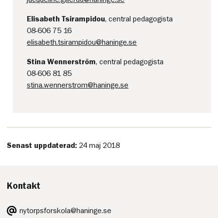
Elisabeth Tsirampidou
, central pedagogista
08-606 75 16
elisabeth.tsirampidou@haninge.se
Stina Wennerström
, central pedagogista
08-606 81 85
stina.wennerstrom@haninge.se
Senast uppdaterad:
24 maj 2018
Kontakt
E-
nytorpsforskola@haninge.se
post: