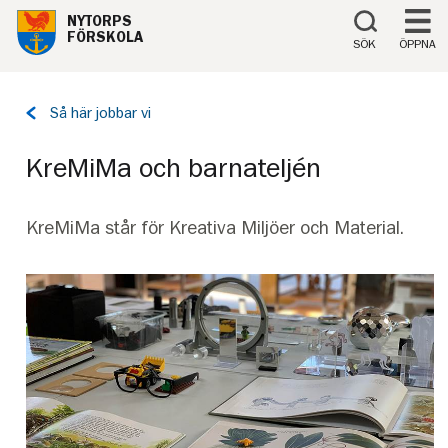
Till innehåll på sidan
NYTORPS
FÖRSKOLA
SÖK
ÖPPNA
Tillbaka
Så här jobbar vi
till
sidan:
KreMiMa och barnateljén
KreMiMa står för Kreativa Miljöer och Material.