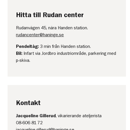
Hitta till Rudan center
Rudanvägen 45, nära Handen station.
rudancenter@haninge.se
Pendeltåg:
3 min från Handen station.
Bil:
Infart via Jordbro industriområde, parkering med
p-skiva.
Kontakt
Jacqueline Gillerud
, vikarierande ateljerista
08-606 81 72
jacqueline.gillerud@haninge.se